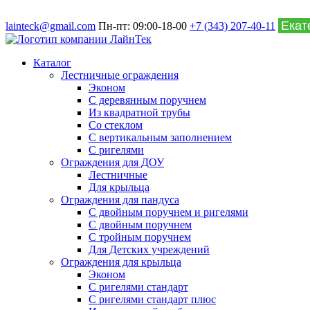
lainteck@gmail.com
Пн-пт: 09:00-18-00
+7 (343) 207-40-11
Каталог
Лестничные ограждения
Эконом
С деревянным поручнем
Из квадратной трубы
Со стеклом
С вертикальным заполнением
С ригелями
Ограждения для ДОУ
Лестничные
Для крыльца
Ограждения для пандуса
С двойным поручнем и ригелями
С двойным поручнем
С тройным поручнем
Для Детских учреждений
Ограждения для крыльца
Эконом
С ригелями стандарт
С ригелями стандарт плюс