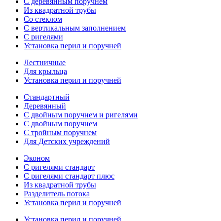
С деревянным поручнем
Из квадратной трубы
Со стеклом
С вертикальным заполнением
С ригелями
Установка перил и поручней
Лестничные
Для крыльца
Установка перил и поручней
Стандартный
Деревянный
С двойным поручнем и ригелями
С двойным поручнем
С тройным поручнем
Для Детских учреждений
Эконом
С ригелями стандарт
С ригелями стандарт плюс
Из квадратной трубы
Разделитель потока
Установка перил и поручней
Установка перил и поручней