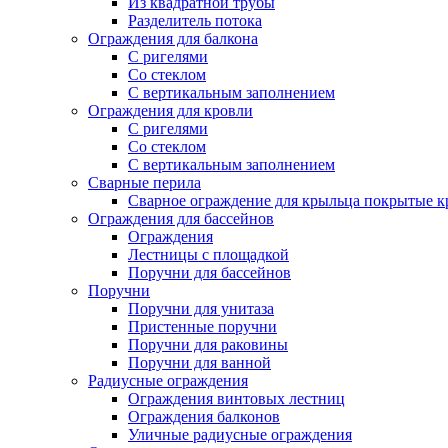
Из квадратной трубы
Разделитель потока
Ограждения для балкона
С ригелями
Со стеклом
С вертикальным заполнением
Ограждения для кровли
С ригелями
Со стеклом
С вертикальным заполнением
Сварные перила
Сварное ограждение для крыльца покрытые к
Ограждения для бассейнов
Ограждения
Лестницы с площадкой
Поручни для бассейнов
Поручни
Поручни для унитаза
Пристенные поручни
Поручни для раковины
Поручни для ванной
Радиусные ограждения
Ограждения винтовых лестниц
Ограждения балконов
Уличные радиусные ограждения