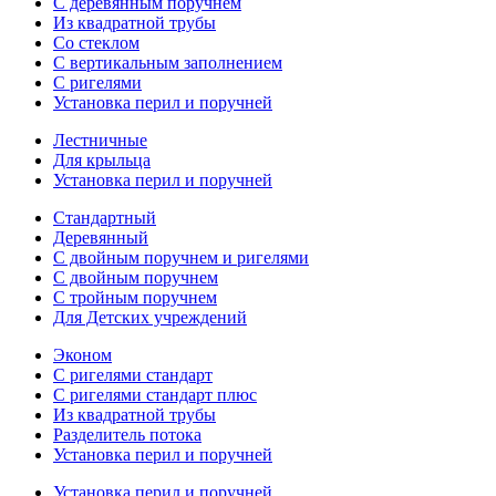
С деревянным поручнем
Из квадратной трубы
Со стеклом
С вертикальным заполнением
С ригелями
Установка перил и поручней
Лестничные
Для крыльца
Установка перил и поручней
Стандартный
Деревянный
С двойным поручнем и ригелями
С двойным поручнем
С тройным поручнем
Для Детских учреждений
Эконом
С ригелями стандарт
С ригелями стандарт плюс
Из квадратной трубы
Разделитель потока
Установка перил и поручней
Установка перил и поручней