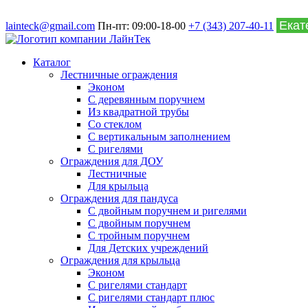
lainteck@gmail.com
Пн-пт: 09:00-18-00
+7 (343) 207-40-11
Каталог
Лестничные ограждения
Эконом
С деревянным поручнем
Из квадратной трубы
Со стеклом
С вертикальным заполнением
С ригелями
Ограждения для ДОУ
Лестничные
Для крыльца
Ограждения для пандуса
С двойным поручнем и ригелями
С двойным поручнем
С тройным поручнем
Для Детских учреждений
Ограждения для крыльца
Эконом
С ригелями стандарт
С ригелями стандарт плюс