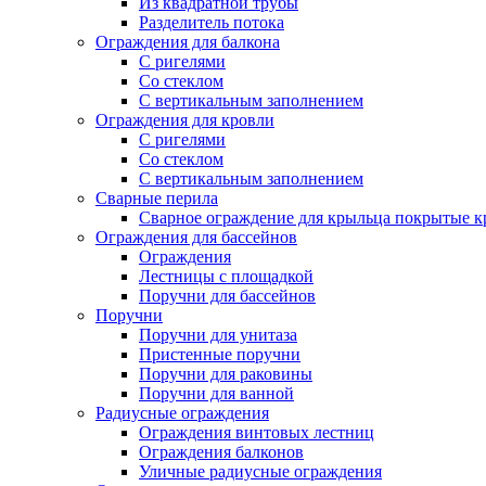
Из квадратной трубы
Разделитель потока
Ограждения для балкона
С ригелями
Со стеклом
С вертикальным заполнением
Ограждения для кровли
С ригелями
Со стеклом
С вертикальным заполнением
Сварные перила
Сварное ограждение для крыльца покрытые к
Ограждения для бассейнов
Ограждения
Лестницы с площадкой
Поручни для бассейнов
Поручни
Поручни для унитаза
Пристенные поручни
Поручни для раковины
Поручни для ванной
Радиусные ограждения
Ограждения винтовых лестниц
Ограждения балконов
Уличные радиусные ограждения