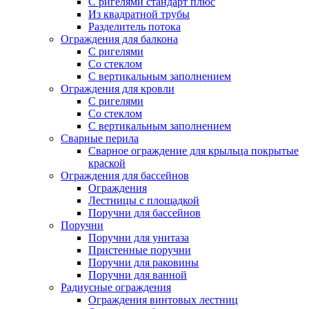
С ригелями стандарт плюс
Из квадратной трубы
Разделитель потока
Ограждения для балкона
С ригелями
Со стеклом
С вертикальным заполнением
Ограждения для кровли
С ригелями
Со стеклом
С вертикальным заполнением
Сварные перила
Сварное ограждение для крыльца покрытые
краской
Ограждения для бассейнов
Ограждения
Лестницы с площадкой
Поручни для бассейнов
Поручни
Поручни для унитаза
Пристенные поручни
Поручни для раковины
Поручни для ванной
Радиусные ограждения
Ограждения винтовых лестниц