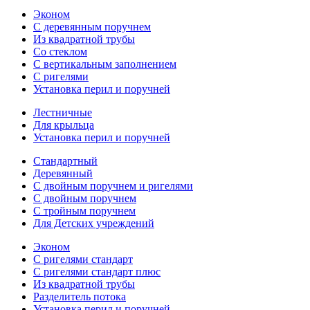
Эконом
С деревянным поручнем
Из квадратной трубы
Со стеклом
С вертикальным заполнением
С ригелями
Установка перил и поручней
Лестничные
Для крыльца
Установка перил и поручней
Стандартный
Деревянный
С двойным поручнем и ригелями
С двойным поручнем
С тройным поручнем
Для Детских учреждений
Эконом
С ригелями стандарт
С ригелями стандарт плюс
Из квадратной трубы
Разделитель потока
Установка перил и поручней